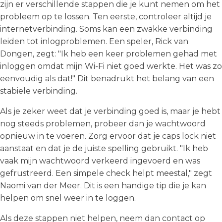
zijn er verschillende stappen die je kunt nemen om het
probleem op te lossen. Ten eerste, controleer altijd je
internetverbinding. Soms kan een zwakke verbinding
leiden tot inlogproblemen. Een speler, Rick van
Dongen, zegt: "Ik heb een keer problemen gehad met
inloggen omdat mijn Wi-Fi niet goed werkte. Het was zo
eenvoudig als dat!" Dit benadrukt het belang van een
stabiele verbinding.
Als je zeker weet dat je verbinding goed is, maar je hebt
nog steeds problemen, probeer dan je wachtwoord
opnieuw in te voeren. Zorg ervoor dat je caps lock niet
aanstaat en dat je de juiste spelling gebruikt. "Ik heb
vaak mijn wachtwoord verkeerd ingevoerd en was
gefrustreerd. Een simpele check helpt meestal," zegt
Naomi van der Meer. Dit is een handige tip die je kan
helpen om snel weer in te loggen.
Als deze stappen niet helpen, neem dan contact op