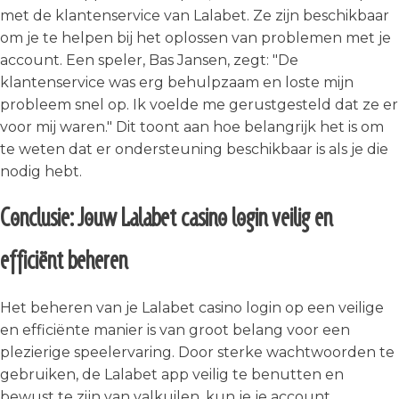
met de klantenservice van Lalabet. Ze zijn beschikbaar
om je te helpen bij het oplossen van problemen met je
account. Een speler, Bas Jansen, zegt: "De
klantenservice was erg behulpzaam en loste mijn
probleem snel op. Ik voelde me gerustgesteld dat ze er
voor mij waren." Dit toont aan hoe belangrijk het is om
te weten dat er ondersteuning beschikbaar is als je die
nodig hebt.
Conclusie: Jouw Lalabet casino login veilig en
efficiënt beheren
Het beheren van je Lalabet casino login op een veilige
en efficiënte manier is van groot belang voor een
plezierige speelervaring. Door sterke wachtwoorden te
gebruiken, de Lalabet app veilig te benutten en
bewust te zijn van valkuilen, kun je je account